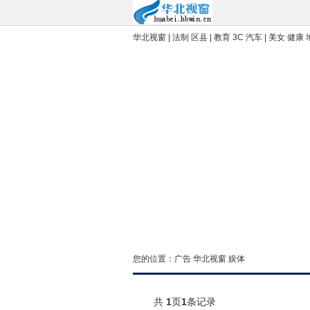
华北视窗
| 法制 区县 | 教育 3C 汽车 | 美女 健康
您的位置：
广告
华北视窗
娱体
共
1
页
1
条记录